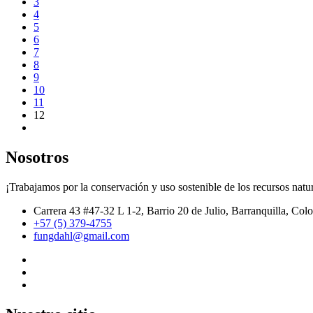
3
4
5
6
7
8
9
10
11
12
Nosotros
¡Trabajamos por la conservación y uso sostenible de los recursos natur
Carrera 43 #47-32 L 1-2, Barrio 20 de Julio, Barranquilla, Col
+57 (5) 379-4755
fungdahl@gmail.com