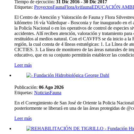
Tiempo de ejecución:
31 Dic 2016 - 30 Dic 2017
Etiquetas
:
Proyectos
Fauna
Flora
Avifauna
EDUCACIÓN AMB
El Centro de Atención y Valoración de Fauna y Flora Silvestr
kilómetro 16 vía Valledupar - Bosconia y fue inaugurado en el añ
la Policía Nacional o en los operativos de control de especies 
accidentes. Allí reciben atención, valoración y tratamiento para 
restituídos al medios natural. Con el CAVFFS se da inicio a la 
región, la cual consta de 4 líneas estratégicas: 1. La Línea de at
CICTIES. 3. La línea de monitoreo de las àreas naturales de i
educativo, que en su conjunto permitirán establecer las condicio
Leer más
Publicación:
06 Ago 2026
Etiquetas
:
Noticias
Fauna
En el Corregimiento de San José de Oriente la Policia Naciona
posteriormente se liberará en una de las áreas protegidas de @c
Leer más