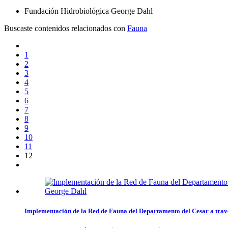
Fundación Hidrobiológica George Dahl
Buscaste contenidos relacionados con
Fauna
1
2
3
4
5
6
7
8
9
10
11
12
Implementación de la Red de Fauna del Departamento del Cesar a travé