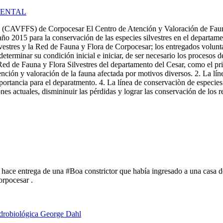
IENTAL
es (CAVFFS) de Corpocesar El Centro de Atención y Valoración de Faun
o 2015 para la conservación de las especies silvestres en el departamen
sivestres y la Red de Fauna y Flora de Corpocesar; los entregados volunt
determinar su condición inicial e iniciar, de ser necesario los procesos d
Red de Fauna y Flora Silvestres del departamento del Cesar, como el pri
ención y valoración de la fauna afectada por motivos diversos. 2. La línea
mportancia para el deparatmento. 4. La línea de conservaciòn de especi
nes actuales, dismininuir las pérdidas y lograr las conservación de los 
l hace entrega de una #Boa constrictor que había ingresado a una casa 
orpocesar .