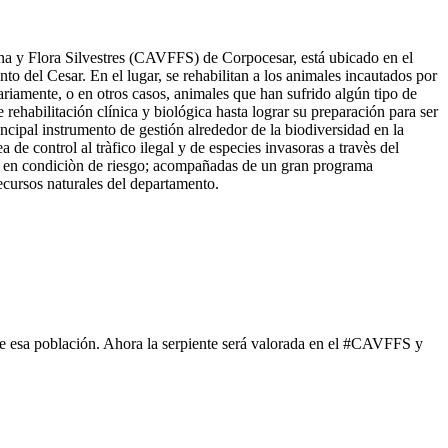
a y Flora Silvestres (CAVFFS) de Corpocesar, está ubicado en el
to del Cesar. En el lugar, se rehabilitan a los animales incautados por
ariamente, o en otros casos, animales que han sufrido algún tipo de
e rehabilitación clínica y biológica hasta lograr su preparación para ser
ncipal instrumento de gestión alrededor de la biodiversidad en la
 de control al tràfico ilegal y de especies invasoras a travès del
es en condiciòn de riesgo; acompañadas de un gran programa
recursos naturales del departamento.
de esa población. Ahora la serpiente será valorada en el #CAVFFS y