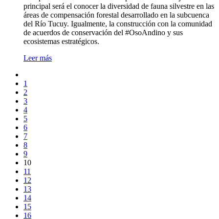
principal será el conocer la diversidad de fauna silvestre en las
áreas de compensación forestal desarrollado en la subcuenca
del Río Tucuy. Igualmente, la construcción con la comunidad
de acuerdos de conservación del #OsoAndino y sus
ecosistemas estratégicos.
Leer más
1
2
3
4
5
6
7
8
9
10
11
12
13
14
15
16