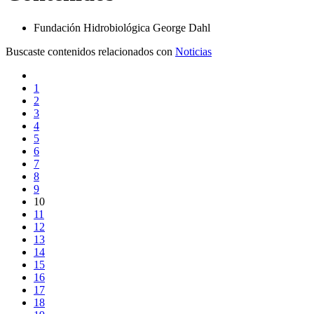
Fundación Hidrobiológica George Dahl
Buscaste contenidos relacionados con
Noticias
1
2
3
4
5
6
7
8
9
10
11
12
13
14
15
16
17
18