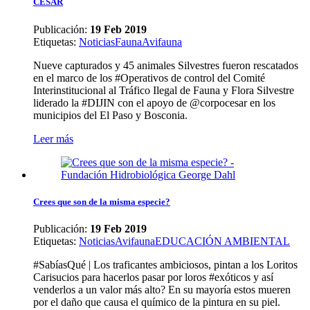
CESAR
Publicación:
19 Feb 2019
Etiquetas
:
Noticias
Fauna
Avifauna
Nueve capturados y 45 animales Silvestres fueron rescatados
en el marco de los #Operativos de control del Comité
Interinstitucional al Tráfico Ilegal de Fauna y Flora Silvestre
liderado la #DIJIN con el apoyo de @corpocesar en los
municipios del El Paso y Bosconia.
Leer más
Crees que son de la misma especie?
Publicación:
19 Feb 2019
Etiquetas
:
Noticias
Avifauna
EDUCACIÓN AMBIENTAL
#SabíasQué | Los traficantes ambiciosos, pintan a los Loritos
Carisucios para hacerlos pasar por loros #exóticos y así
venderlos a un valor más alto? En su mayoría estos mueren
por el daño que causa el químico de la pintura en su piel.