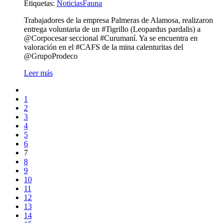
Etiquetas
:
Noticias
Fauna
Trabajadores de la empresa Palmeras de Alamosa, realizaron
entrega voluntaria de un #Tigrillo (Leopardus pardalis) a
@Corpocesar seccional #Curumaní. Ya se encuentra en
valoración en el #CAFS de la mina calenturitas del
@GrupoProdeco
Leer más
1
2
3
4
5
6
7
8
9
10
11
12
13
14