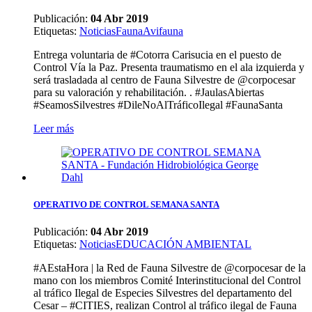
Publicación:
04 Abr 2019
Etiquetas
:
Noticias
Fauna
Avifauna
Entrega voluntaria de #Cotorra Carisucia en el puesto de
Control Vía la Paz. Presenta traumatismo en el ala izquierda y
será trasladada al centro de Fauna Silvestre de @corpocesar
para su valoración y rehabilitación. . #JaulasAbiertas
#SeamosSilvestres #DileNoAlTráficoIlegal #FaunaSanta
Leer más
OPERATIVO DE CONTROL SEMANA SANTA
Publicación:
04 Abr 2019
Etiquetas
:
Noticias
EDUCACIÓN AMBIENTAL
#AEstaHora | la Red de Fauna Silvestre de @corpocesar de la
mano con los miembros Comité Interinstitucional del Control
al tráfico Ilegal de Especies Silvestres del departamento del
Cesar – #CITIES, realizan Control al tráfico ilegal de Fauna