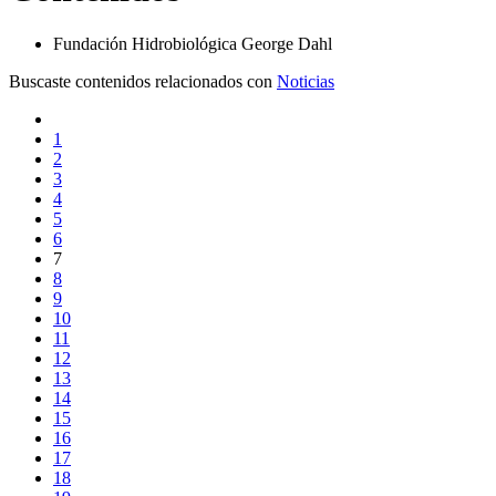
Fundación Hidrobiológica George Dahl
Buscaste contenidos relacionados con
Noticias
1
2
3
4
5
6
7
8
9
10
11
12
13
14
15
16
17
18