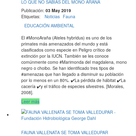
LO QUE NO SABÍAS DEL MONO ARAÑA
Publicación:
03 May 2019
Etiquetas
:
Noticias
Fauna
EDUCACIÓN AMBIENTAL
El #MonoAraña (Ateles hybridus) es uno de los
primates más amenazados del mundo y está
clasificados como especie en Peligro crítico de
extinción por la IUCN. También se les conoce
comúnmente como #Marimonda del magdalena, mono
negro o choibo. Se han identificado tres tipos de
#amenazas que han llegado a disminuir su población
por lo menos en un 80%. ✔️La pérdida de hábitat ✔️La
cacería ✔️y el tráfico de especies silvestres. [Morales,
2008].
Leer más
FAUNA VALLENATA SE TOMA VALLEDUPAR