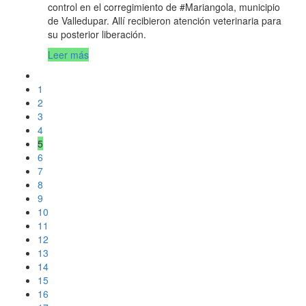
control en el corregimiento de #Mariangola, municipio
de Valledupar. Allí recibieron atención veterinaria para
su posterior liberación.
Leer más
1
2
3
4
5
6
7
8
9
10
11
12
13
14
15
16