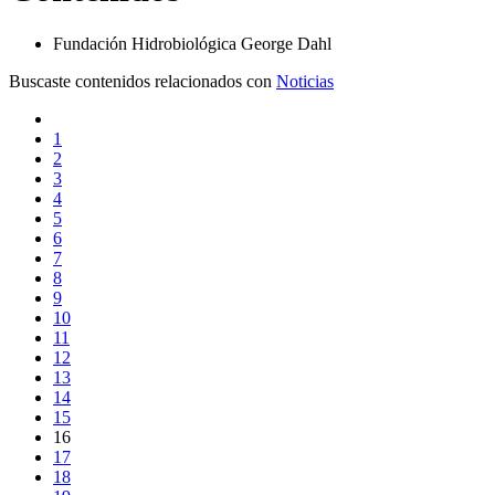
Fundación Hidrobiológica George Dahl
Buscaste contenidos relacionados con
Noticias
1
2
3
4
5
6
7
8
9
10
11
12
13
14
15
16
17
18