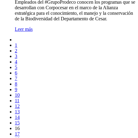
Empleados del #GrupoProdeco conocen los programas que se
desarrollan con Corpocesar en el marco de la Alianza
estratégica para el conocimiento, el manejo y la conservación
de la Biodiversidad del Departamento de Cesar.
Leer más
1
2
3
4
5
6
7
8
9
10
11
12
13
14
15
16
17