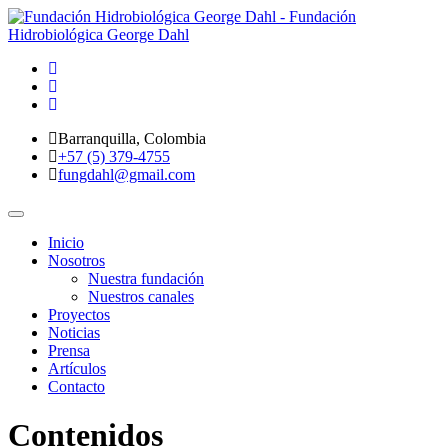
Barranquilla, Colombia
+57 (5) 379-4755
fungdahl@gmail.com
Toggle
navigation
Inicio
Nosotros
Nuestra fundación
Nuestros canales
Proyectos
Noticias
Prensa
Artículos
Contacto
Contenidos