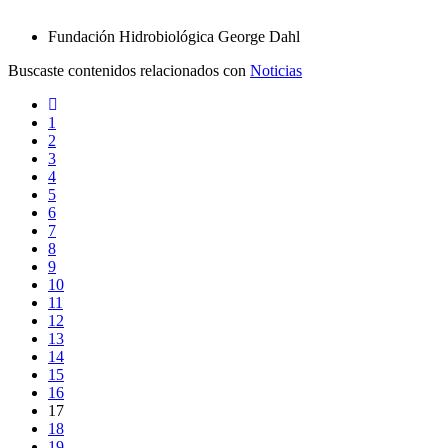
Fundación Hidrobiológica George Dahl
Buscaste contenidos relacionados con
Noticias
1
2
3
4
5
6
7
8
9
10
11
12
13
14
15
16
17
18
19