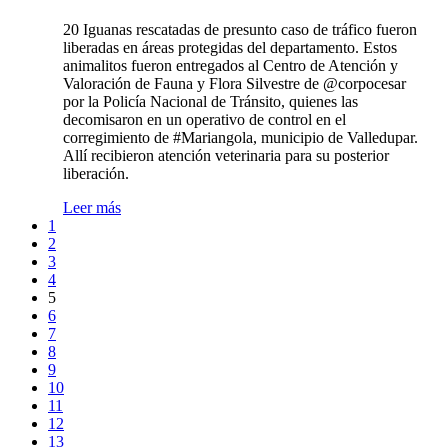
20 Iguanas rescatadas de presunto caso de tráfico fueron
liberadas en áreas protegidas del departamento. Estos
animalitos fueron entregados al Centro de Atención y
Valoración de Fauna y Flora Silvestre de @corpocesar
por la Policía Nacional de Tránsito, quienes las
decomisaron en un operativo de control en el
corregimiento de #Mariangola, municipio de Valledupar.
Allí recibieron atención veterinaria para su posterior
liberación.
Leer más
1
2
3
4
5
6
7
8
9
10
11
12
13