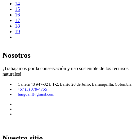
14
15
16
17
18
19
Nosotros
¡Trabajamos por la conservación y uso sostenible de los recursos
naturales!
Carrera 43 #47-32 L 1-2, Barrio 20 de Julio, Barranquilla, Colombia
+57 (5) 379-4755
fungdahl@gmail.com
Nuestro sitio