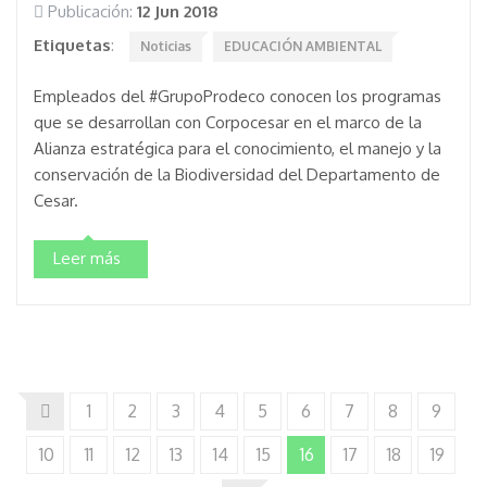
Publicación:
12 Jun 2018
Etiquetas
:
Noticias
EDUCACIÓN AMBIENTAL
Empleados del #GrupoProdeco conocen los programas
que se desarrollan con Corpocesar en el marco de la
Alianza estratégica para el conocimiento, el manejo y la
conservación de la Biodiversidad del Departamento de
Cesar.
Leer más
1
2
3
4
5
6
7
8
9
10
11
12
13
14
15
16
17
18
19