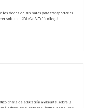
de los dedos de sus patas para transportarlas
erer soltarse. #DileNoAlTráficoIlegal
izó charla de educación ambiental sobre la
ito Nacional en alianza con @emduparsa , con