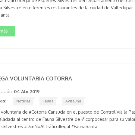
al tráfico Ilegal de Especies Silvestres del Departamento del Cesar 
a Silvestre en diferentes restaurantes de la ciudad de Valledupar
Santa
 más
EGA VOLUNTARIA COTORRA
cación:
04 Abr 2019
tas
:
Noticias
Fauna
Avifauna
voluntaria de #Cotorra Carisucia en el puesto de Control Vía la Pa
sladada al centro de Fauna Silvestre de @corpocesar para su valora
Silvestres #DileNoAlTráficoIlegal #FaunaSanta