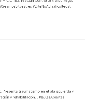
– CICTIES, realizan Control al tráfico ilegal
. #SeamosSilvestres #DileNoAlTráficoIlegal
z. Presenta traumatismo en el ala izquierda y
ción y rehabilitación. . #JaulasAbiertas