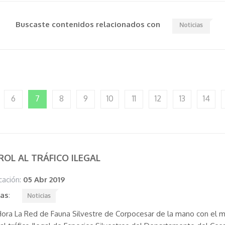
Buscaste contenidos relacionados con
Noticias
6
7
8
9
10
11
12
13
14
OL AL TRÁFICO ILEGAL
cación:
05 Abr 2019
tas
:
Noticias
ora La Red de Fauna Silvestre de Corpocesar de la mano con el mi