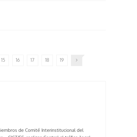
15
16
17
18
19
embros de Comité Interinstitucional del