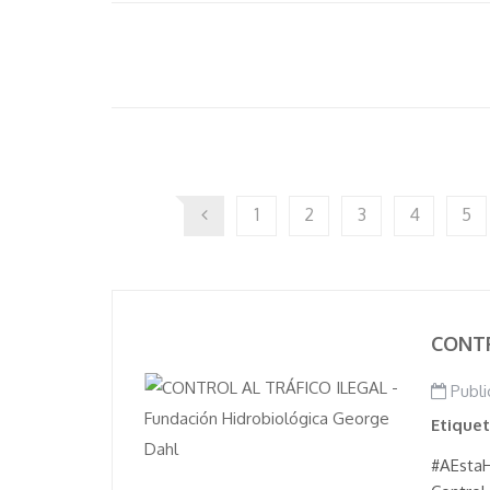
1
2
3
4
5
CONTR
Publi
Etique
#AEstaH