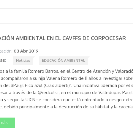
CIÓN AMBIENTAL EN EL CAVFFS DE CORPOCESAR
cación:
03 Abr 2019
tas
:
Noticias
EDUCACIÓN AMBIENTAL
os a la familia Romero Barros, en el Centro de Atención y Valoraci
 acompañaron a su hija Valeria Romero de 11 años a investigar sobre
n del #Paujil Pico azul (Crax alberti)". Una iniciativa liderada por e
ar a través de la @redcolsi , en el municipio de Valledupar. Pauji
a y según la UICN se considera que está enfrentado a riesgo ext
e, debido principalmente a la destrucción de su hábitat y la cacería
 más