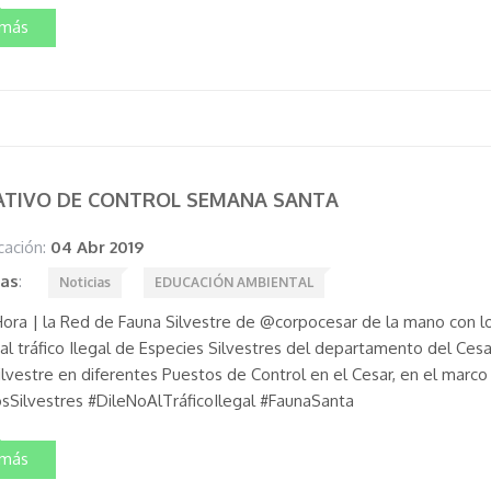
 más
ATIVO DE CONTROL SEMANA SANTA
cación:
04 Abr 2019
tas
:
Noticias
EDUCACIÓN AMBIENTAL
ora | la Red de Fauna Silvestre de @corpocesar de la mano con lo
al tráfico Ilegal de Especies Silvestres del departamento del Cesar 
ilvestre en diferentes Puestos de Control en el Cesar, en el marc
Silvestres #DileNoAlTráficoIlegal #FaunaSanta
 más