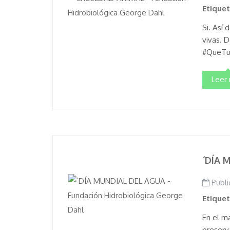
Etique
Si. Así
vivas. D
#QueTu
Leer
´DÍA 
Publi
Etique
En el m
preserv