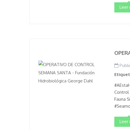
Leer
OPER
Publi
Etique
#AEstaH
Control 
Fauna S
#Seamos
Leer