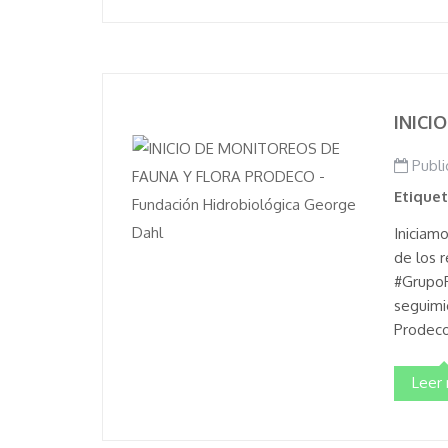
INICI
Publi
Etique
Iniciam
de los 
#GrupoP
seguimie
Prodeco
Leer