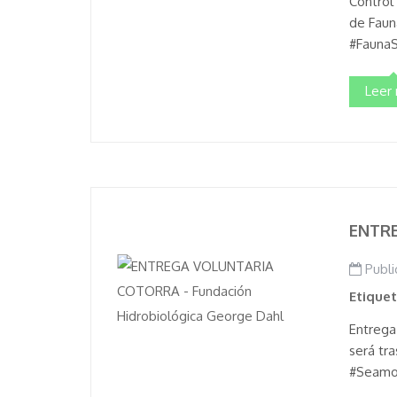
Control 
de Faun
#Fauna
Leer
ENTR
Publi
Etique
Entrega 
será tra
#Seamos