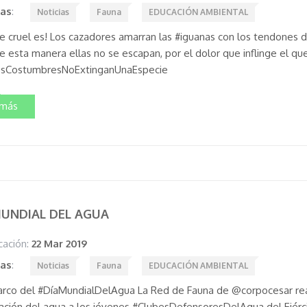
tas
:
Noticias
Fauna
EDUCACIÓN AMBIENTAL
 de cruel es! Los cazadores amarran las #iguanas con los tendones 
e esta manera ellas no se escapan, por el dolor que inflinge el qu
sCostumbresNoExtinganUnaEspecie
 más
MUNDIAL DEL AGUA
cación:
22 Mar 2019
tas
:
Noticias
Fauna
EDUCACIÓN AMBIENTAL
arco del #DíaMundialDelAgua La Red de Fauna de @corpocesar real
ación del agua a los jóvenes #ClubesDefensoresDelAgua del Ejérc