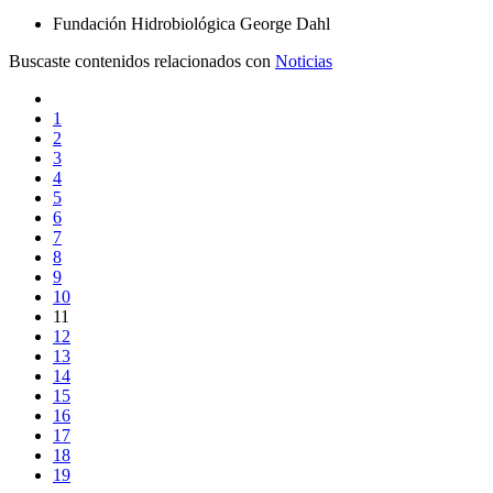
Fundación Hidrobiológica George Dahl
Buscaste contenidos relacionados con
Noticias
1
2
3
4
5
6
7
8
9
10
11
12
13
14
15
16
17
18
19