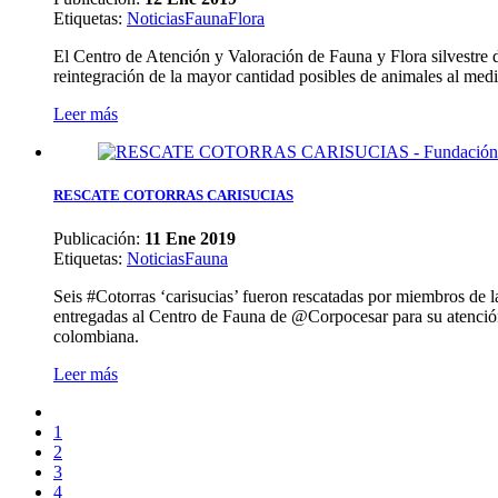
Etiquetas
:
Noticias
Fauna
Flora
El Centro de Atención y Valoración de Fauna y Flora silvestre de
reintegración de la mayor cantidad posibles de animales al medi
Leer más
RESCATE COTORRAS CARISUCIAS
Publicación:
11 Ene 2019
Etiquetas
:
Noticias
Fauna
Seis #Cotorras ‘carisucias’ fueron rescatadas por miembros de l
entregadas al Centro de Fauna de @Corpocesar para su atención, v
colombiana.
Leer más
1
2
3
4