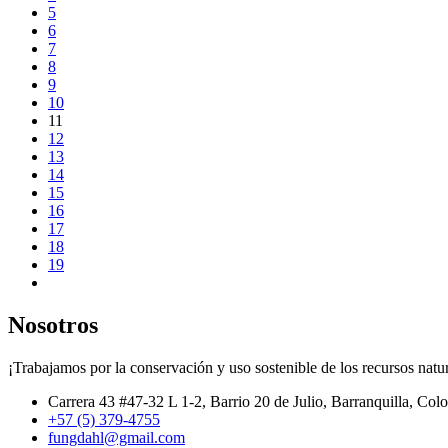
5
6
7
8
9
10
11
12
13
14
15
16
17
18
19
Nosotros
¡Trabajamos por la conservación y uso sostenible de los recursos natur
Carrera 43 #47-32 L 1-2, Barrio 20 de Julio, Barranquilla, Col
+57 (5) 379-4755
fungdahl@gmail.com