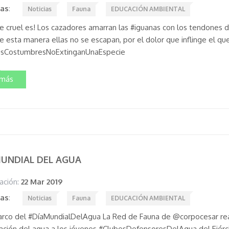
tas
:
Noticias
Fauna
EDUCACIÓN AMBIENTAL
 de cruel es! Los cazadores amarran las #iguanas con los tendones 
e esta manera ellas no se escapan, por el dolor que inflinge el qu
sCostumbresNoExtinganUnaEspecie
 más
MUNDIAL DEL AGUA
ación:
22 Mar 2019
tas
:
Noticias
Fauna
EDUCACIÓN AMBIENTAL
arco del #DíaMundialDelAgua La Red de Fauna de @corpocesar real
ación del agua a los jóvenes #ClubesDefensoresDelAgua del Ejérc