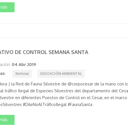
 más
ATIVO DE CONTROL SEMANA SANTA
ación:
04 Abr 2019
tas
:
Noticias
EDUCACIÓN AMBIENTAL
ora | la Red de Fauna Silvestre de @corpocesar de la mano con lo
al tráfico Ilegal de Especies Silvestres del departamento del Cesar 
ilvestre en diferentes Puestos de Control en el Cesar, en el marc
Silvestres #DileNoAlTráficoIlegal #FaunaSanta
 más