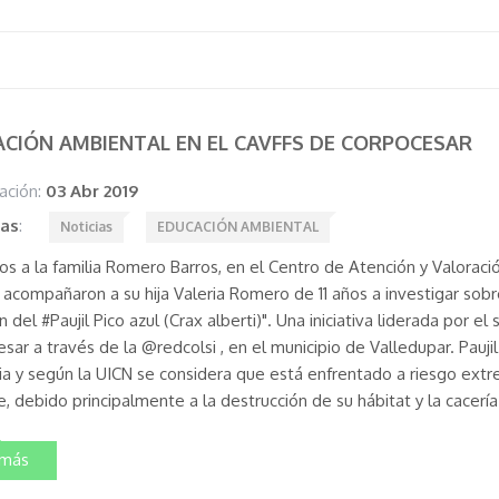
CIÓN AMBIENTAL EN EL CAVFFS DE CORPOCESAR
ación:
03 Abr 2019
tas
:
Noticias
EDUCACIÓN AMBIENTAL
os a la familia Romero Barros, en el Centro de Atención y Valoraci
 acompañaron a su hija Valeria Romero de 11 años a investigar sobre
n del #Paujil Pico azul (Crax alberti)". Una iniciativa liderada por e
ar a través de la @redcolsi , en el municipio de Valledupar. Pauji
a y según la UICN se considera que está enfrentado a riesgo ext
e, debido principalmente a la destrucción de su hábitat y la cacería
 más