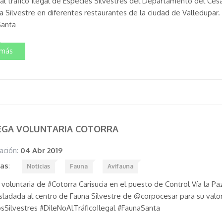
al tráfico Ilegal de Especies Silvestres del Departamento del Cesar 
a Silvestre en diferentes restaurantes de la ciudad de Valledupar
Santa
 más
EGA VOLUNTARIA COTORRA
ación:
04 Abr 2019
tas
:
Noticias
Fauna
Avifauna
voluntaria de #Cotorra Carisucia en el puesto de Control Vía la Pa
sladada al centro de Fauna Silvestre de @corpocesar para su valora
Silvestres #DileNoAlTráficoIlegal #FaunaSanta