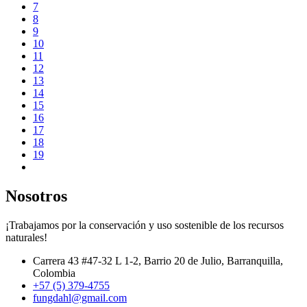
7
8
9
10
11
12
13
14
15
16
17
18
19
Nosotros
¡Trabajamos por la conservación y uso sostenible de los recursos
naturales!
Carrera 43 #47-32 L 1-2, Barrio 20 de Julio, Barranquilla,
Colombia
+57 (5) 379-4755
fungdahl@gmail.com