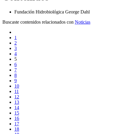
Fundación Hidrobiológica George Dahl
Buscaste contenidos relacionados con
Noticias
1
2
3
4
5
6
7
8
9
10
11
12
13
14
15
16
17
18