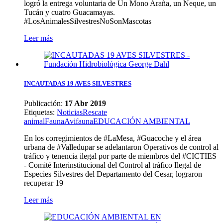
logró la entrega voluntaria de Un Mono Araña, un Ñeque, un
Tucán y cuatro Guacamayas.
#LosAnimalesSilvestresNoSonMascotas
Leer más
INCAUTADAS 19 AVES SILVESTRES
Publicación:
17 Abr 2019
Etiquetas
:
Noticias
Rescate
animal
Fauna
Avifauna
EDUCACIÓN AMBIENTAL
En los corregimientos de #LaMesa, #Guacoche y el área
urbana de #Valledupar se adelantaron Operativos de control al
tráfico y tenencia ilegal por parte de miembros del #CICTIES
- Comité Interinstitucional del Control al tráfico Ilegal de
Especies Silvestres del Departamento del Cesar, lograron
recuperar 19
Leer más