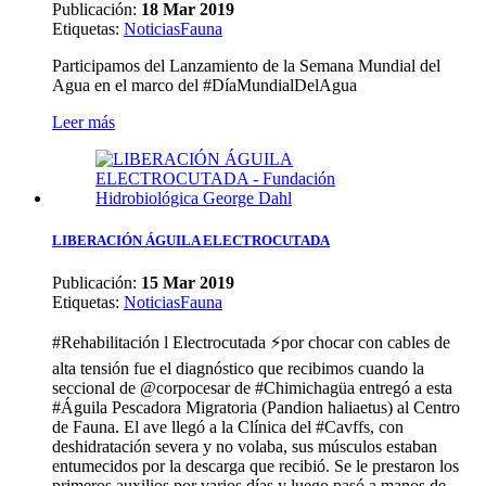
Publicación:
18 Mar 2019
Etiquetas
:
Noticias
Fauna
Participamos del Lanzamiento de la Semana Mundial del
Agua en el marco del #DíaMundialDelAgua
Leer más
LIBERACIÓN ÁGUILA ELECTROCUTADA
Publicación:
15 Mar 2019
Etiquetas
:
Noticias
Fauna
#Rehabilitación l Electrocutada ⚡️por chocar con cables de
alta tensión fue el diagnóstico que recibimos cuando la
seccional de @corpocesar de #Chimichagüa entregó a esta
#Águila Pescadora Migratoria (Pandion haliaetus) al Centro
de Fauna. El ave llegó a la Clínica del #Cavffs, con
deshidratación severa y no volaba, sus músculos estaban
entumecidos por la descarga que recibió. Se le prestaron los
primeros auxilios por varios días y luego pasó a manos de