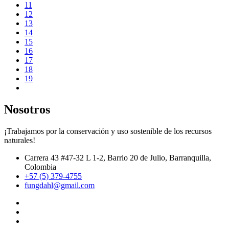
11
12
13
14
15
16
17
18
19
Nosotros
¡Trabajamos por la conservación y uso sostenible de los recursos
naturales!
Carrera 43 #47-32 L 1-2, Barrio 20 de Julio, Barranquilla,
Colombia
+57 (5) 379-4755
fungdahl@gmail.com