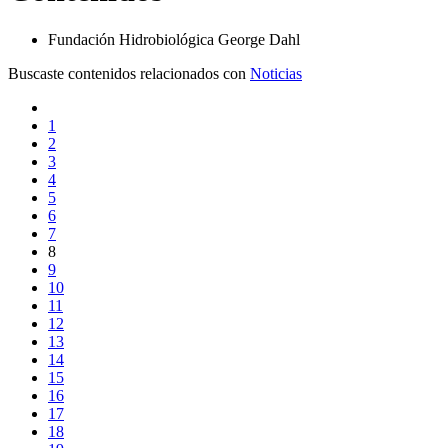
Fundación Hidrobiológica George Dahl
Buscaste contenidos relacionados con
Noticias
1
2
3
4
5
6
7
8
9
10
11
12
13
14
15
16
17
18