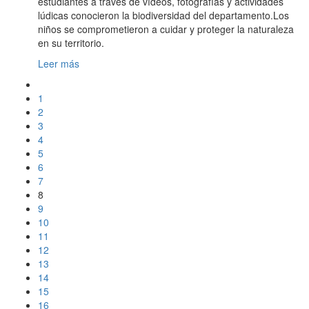
estudiantes a través de vídeos, fotografías y actividades
lúdicas conocieron la biodiversidad del departamento.Los
niños se comprometieron a cuidar y proteger la naturaleza
en su territorio.
Leer más
1
2
3
4
5
6
7
8
9
10
11
12
13
14
15
16