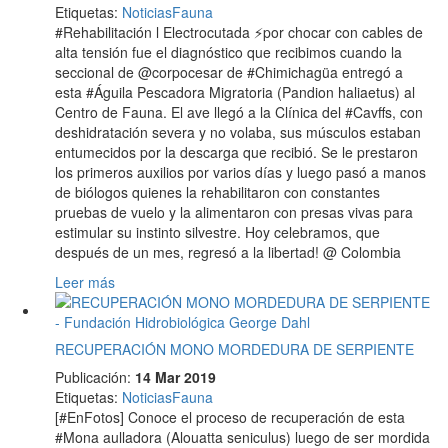
Etiquetas
:
Noticias
Fauna
#Rehabilitación l Electrocutada ⚡️por chocar con cables de
alta tensión fue el diagnóstico que recibimos cuando la
seccional de @corpocesar de #Chimichagüa entregó a
esta #Águila Pescadora Migratoria (Pandion haliaetus) al
Centro de Fauna. El ave llegó a la Clínica del #Cavffs, con
deshidratación severa y no volaba, sus músculos estaban
entumecidos por la descarga que recibió. Se le prestaron
los primeros auxilios por varios días y luego pasó a manos
de biólogos quienes la rehabilitaron con constantes
pruebas de vuelo y la alimentaron con presas vivas para
estimular su instinto silvestre. Hoy celebramos, que
después de un mes, regresó a la libertad! @ Colombia
Leer más
RECUPERACIÓN MONO MORDEDURA DE SERPIENTE
Publicación:
14 Mar 2019
Etiquetas
:
Noticias
Fauna
[#EnFotos] Conoce el proceso de recuperación de esta
#Mona aulladora (Alouatta seniculus) luego de ser mordida