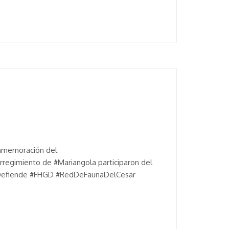
onmemoración del
rregimiento de #Mariangola participaron del
SeDefiende #FHGD #RedDeFaunaDelCesar