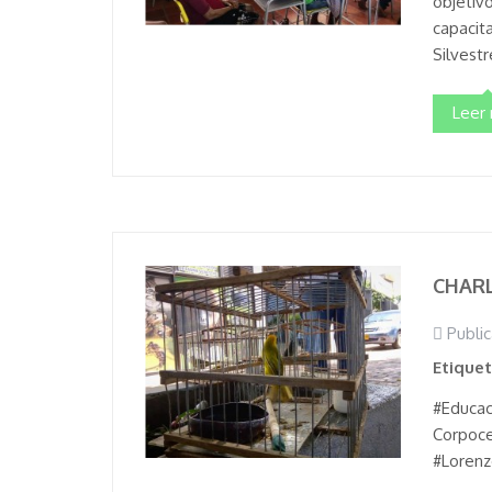
objetiv
capacita
Silvestr
Leer
CHARL
Public
Etique
#Educac
Corpoce
#Lorenz