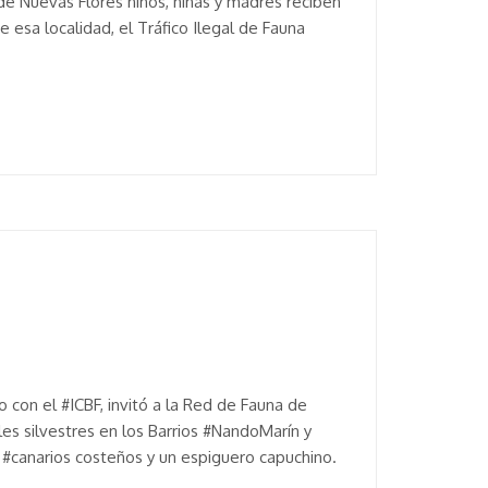
de Nuevas Flores niños, niñas y madres reciben
 esa localidad, el Tráfico Ilegal de Fauna
 con el #ICBF, invitó a la Red de Fauna de
les silvestres en los Barrios #NandoMarín y
#canarios costeños y un espiguero capuchino.