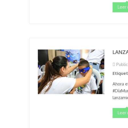
Leer
LANZ
Public
Etique
Ahora e
#DíaMun
lanzami
Leer