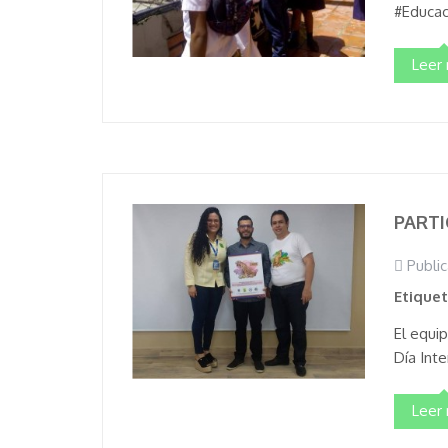
#Educaci
Leer
PARTI
Public
Etique
El equi
Día Inte
Leer