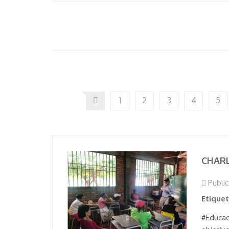
1
2
3
4
5
CHARL
Public
Etique
#Educac