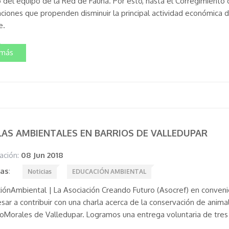
o del equipo de la Red de Fauna. Por esto, hasta el Corregimiento 
ciones que propenden disminuir la principal actividad económica de
e.
 más
AS AMBIENTALES EN BARRIOS DE VALLEDUPAR
ación:
08 Jun 2018
tas
:
Noticias
EDUCACIÓN AMBIENTAL
iónAmbiental | La Asociación Creando Futuro (Asocref) en convenio
sar a contribuir con una charla acerca de la conservación de anima
oMorales de Valledupar. Logramos una entrega voluntaria de tres 