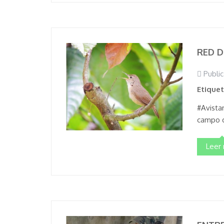
RED D
Public
Etique
#Avista
campo d
Leer