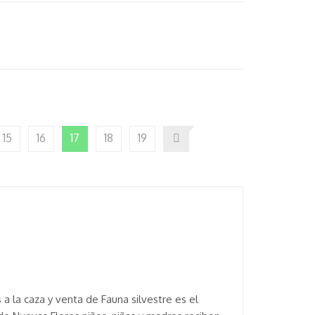
15
16
17
18
19
a la caza y venta de Fauna silvestre es el