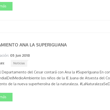
 más
AMIENTO ANA LA SUPERIGUANA
ación:
05 Jun 2018
tas
:
Noticias
l Departamento del Cesar contará con Ana la #SuperIguana En c
dialDelMedioAmbiente los niños de la IE Juana de Atuesta del Co
ento de la nueva superheroína de la naturaleza. #LaNaturaleza
 más