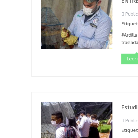
ENTRE
Public
Etique
#Ardilla
traslada
Leer
Estudi
Public
Etique