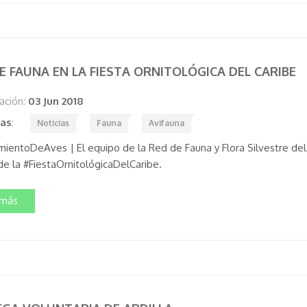
E FAUNA EN LA FIESTA ORNITOLÓGICA DEL CARIBE
ación:
03 Jun 2018
tas
:
Noticias
Fauna
Avifauna
mientoDeAves | El equipo de la Red de Fauna y Flora Silvestre del
e la #FiestaOrnitológicaDelCaribe.
 más