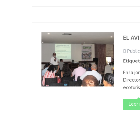
EL AV
Public
Etique
En la jo
Directo
ecoturí
Leer