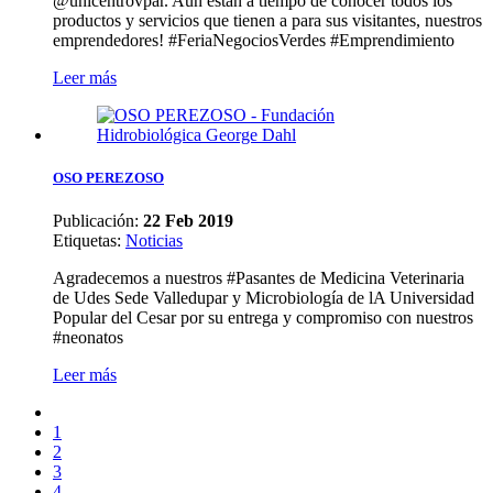
@unicentrovpar. Aún están a tiempo de conocer todos los
productos y servicios que tienen a para sus visitantes, nuestros
emprendedores! #FeriaNegociosVerdes #Emprendimiento
Leer más
OSO PEREZOSO
Publicación:
22 Feb 2019
Etiquetas
:
Noticias
Agradecemos a nuestros #Pasantes de Medicina Veterinaria
de Udes Sede Valledupar y Microbiología de lA Universidad
Popular del Cesar por su entrega y compromiso con nuestros
#neonatos
Leer más
1
2
3
4