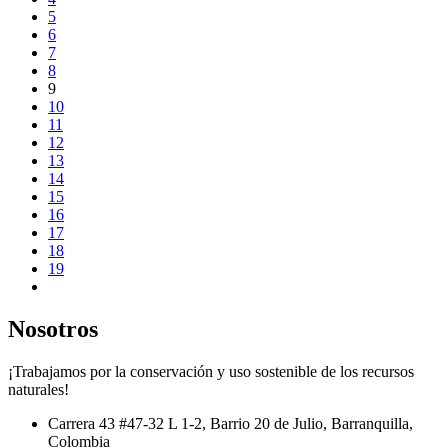
5
6
7
8
9
10
11
12
13
14
15
16
17
18
19
Nosotros
¡Trabajamos por la conservación y uso sostenible de los recursos
naturales!
Carrera 43 #47-32 L 1-2, Barrio 20 de Julio, Barranquilla,
Colombia