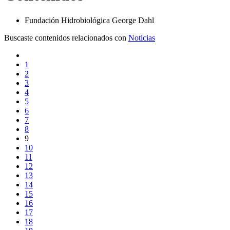
Fundación Hidrobiológica George Dahl
Buscaste contenidos relacionados con
Noticias
1
2
3
4
5
6
7
8
9
10
11
12
13
14
15
16
17
18