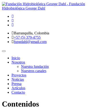
Barranquilla, Colombia
+57 (5) 379-4755
fungdahl@gmail.com
Toggle
navigation
Inicio
Nosotros
Nuestra fundación
Nuestros canales
Proyectos
Noticias
Prensa
Artículos
Contacto
Contenidos