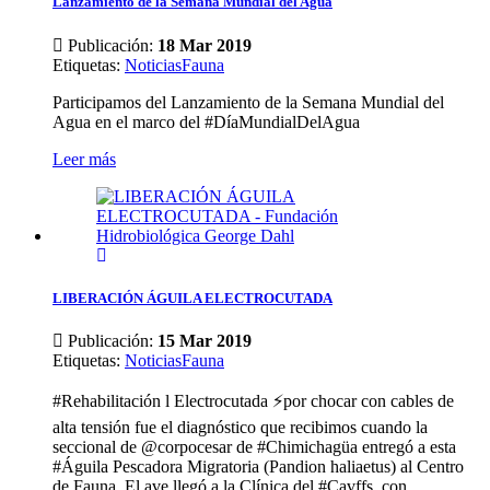
Lanzamiento de la Semana Mundial del Agua
Publicación:
18 Mar 2019
Etiquetas
:
Noticias
Fauna
Participamos del Lanzamiento de la Semana Mundial del
Agua en el marco del #DíaMundialDelAgua
Leer más
LIBERACIÓN ÁGUILA ELECTROCUTADA
Publicación:
15 Mar 2019
Etiquetas
:
Noticias
Fauna
#Rehabilitación l Electrocutada ⚡️por chocar con cables de
alta tensión fue el diagnóstico que recibimos cuando la
seccional de @corpocesar de #Chimichagüa entregó a esta
#Águila Pescadora Migratoria (Pandion haliaetus) al Centro
de Fauna. El ave llegó a la Clínica del #Cavffs, con