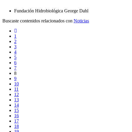
Fundación Hidrobiológica George Dahl
Buscaste contenidos relacionados con
Noticias
1
2
3
4
5
6
7
8
9
10
11
12
13
14
15
16
17
18
19