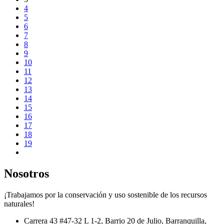
4
5
6
7
8
9
10
11
12
13
14
15
16
17
18
19
Nosotros
¡Trabajamos por la conservación y uso sostenible de los recursos
naturales!
Carrera 43 #47-32 L 1-2, Barrio 20 de Julio, Barranquilla,