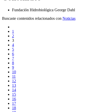
Fundación Hidrobiológica George Dahl
Buscaste contenidos relacionados con
Noticias
1
2
3
4
5
6
7
8
9
10
11
12
13
14
15
16
17
18