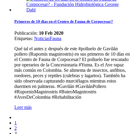
Primeros de 10 días en el Centro de Fauna de Corpocesar?
Publicación:
10 Feb 2020
Etiquetas
:
Noticias
Fauna
Qué tal el antes y después de este #polluelo de Gavilán
pollero (Rupornis magnirostris) en sus primeros de 10 días en
el Centro de Fauna de Corpocesar? El polluelo fue rescatado
por operarios de la Concesionaria #Yuma. Es el Ave rapaz
más común en Colombia. Se alimenta de insectos, anfibios,
roedores, peces y reptiles (culebras y lagartos). También ha
sido observada capturando murciélagos mientras estos
duermen en palmeras. #Gavilán #GavilánPollero
#RupornisMagnirostris #ButeoMagnirostris
#AvesDeColombia #Rehabilitación
Leer más
1
2
3