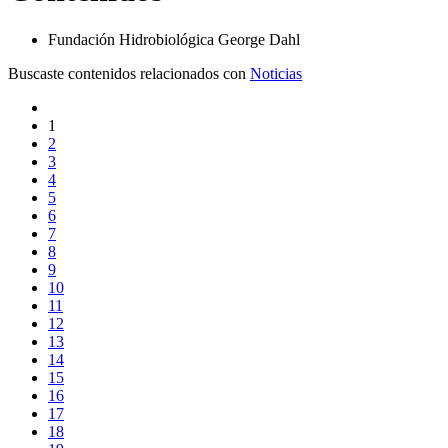
Fundación Hidrobiológica George Dahl
Buscaste contenidos relacionados con
Noticias
1
2
3
4
5
6
7
8
9
10
11
12
13
14
15
16
17
18