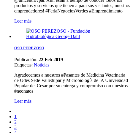
@unicentrovpar. Aún están a tiempo de conocer todos los
productos y servicios que tienen a para sus visitantes, nuestros
emprendedores! #FeriaNegociosVerdes #Emprendimiento
Leer más
OSO PEREZOSO
Publicación:
22 Feb 2019
Etiquetas
:
Noticias
Agradecemos a nuestros #Pasantes de Medicina Veterinaria
de Udes Sede Valledupar y Microbiología de lA Universidad
Popular del Cesar por su entrega y compromiso con nuestros
#neonatos
Leer más
1
2
3
4