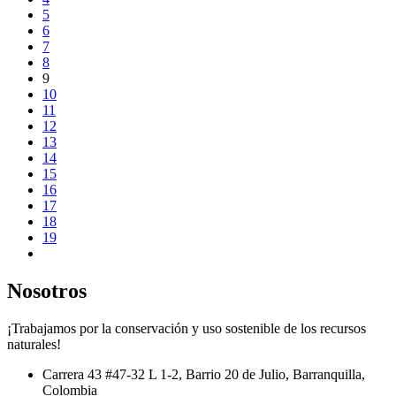
5
6
7
8
9
10
11
12
13
14
15
16
17
18
19
Nosotros
¡Trabajamos por la conservación y uso sostenible de los recursos
naturales!
Carrera 43 #47-32 L 1-2, Barrio 20 de Julio, Barranquilla,
Colombia