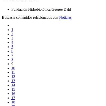
Fundación Hidrobiológica George Dahl
Buscaste contenidos relacionados con
Noticias
1
2
3
4
5
6
7
8
9
10
11
12
13
14
15
16
17
18