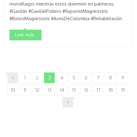
murciélagos mientras estos duermen en palmeras.
#Gavilán #GavilánPollero #RupornisMagnirostris
#ButeoMagnirostris #AvesDeColombia #Rehabilitación
Leer más
1
2
3
4
5
6
7
8
9
10
11
12
13
14
15
16
17
18
19