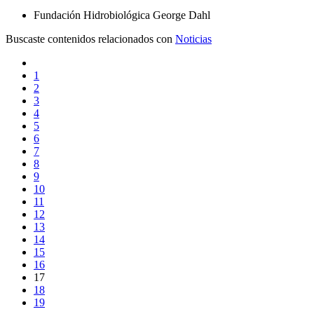
Fundación Hidrobiológica George Dahl
Buscaste contenidos relacionados con
Noticias
1
2
3
4
5
6
7
8
9
10
11
12
13
14
15
16
17
18
19