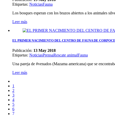
Etiquetas
:
Noticias
Fauna
Los bosques esperan con los brazos abiertos a los animales silves
Leer más
EL PRIMER NACIMIENTO DEL CENTRO DE FAUNA DE CORPOC
Publicación:
13 May 2018
Etiquetas
:
Noticias
Prensa
Rescate animal
Fauna
Una pareja de #venados (Mazama americana) que se encontraban 
Leer más
1
2
3
4
5
6
7