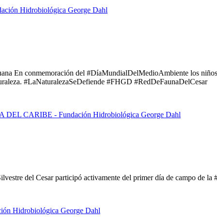
guana En conmemoración del #DíaMundialDelMedioAmbiente los niños d
a naturaleza. #LaNaturalezaSeDefiende #FHGD #RedDeFaunaDelCesar
lvestre del Cesar participó activamente del primer día de campo de la 