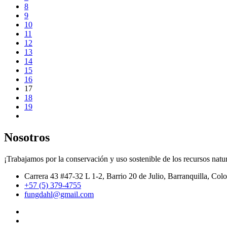
8
9
10
11
12
13
14
15
16
17
18
19
Nosotros
¡Trabajamos por la conservación y uso sostenible de los recursos natur
Carrera 43 #47-32 L 1-2, Barrio 20 de Julio, Barranquilla, Col
+57 (5) 379-4755
fungdahl@gmail.com