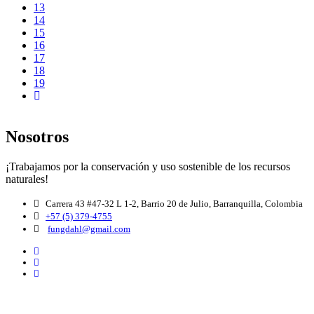
13
14
15
16
17
18
19
Nosotros
¡Trabajamos por la conservación y uso sostenible de los recursos
naturales!
Carrera 43 #47-32 L 1-2, Barrio 20 de Julio, Barranquilla, Colombia
+57 (5) 379-4755
fungdahl@gmail.com