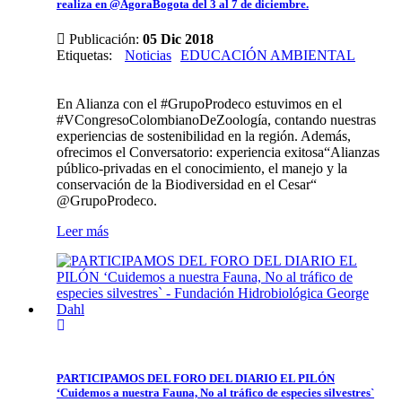
realiza en @AgoraBogota del 3 al 7 de diciembre.
Publicación:
05 Dic 2018
Etiquetas
:
Noticias
EDUCACIÓN AMBIENTAL
En Alianza con el #GrupoProdeco estuvimos en el
#VCongresoColombianoDeZoología, contando nuestras
experiencias de sostenibilidad en la región. Además,
ofrecimos el Conversatorio: experiencia exitosa“Alianzas
público-privadas en el conocimiento, el manejo y la
conservación de la Biodiversidad en el Cesar“
@GrupoProdeco.
Leer más
PARTICIPAMOS DEL FORO DEL DIARIO EL PILÓN
‘Cuidemos a nuestra Fauna, No al tráfico de especies silvestres`