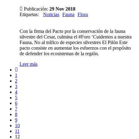
Publicación:
29 Nov 2018
Etiquetas
:
Noticias
Fauna
Flora
Con la firma del Pacto por la conservación de la fauna
silvestre del Cesar, culmina el #Foro ‘Cuidemos a nuestra
Fauna, No al tráfico de especies silvestres El Pilón Este
pacto consiste en aumentar los esfuerzos con el propósito
de defender los ecosistemas de la región.
Leer más
1
2
3
4
5
6
7
8
9
10
11
12