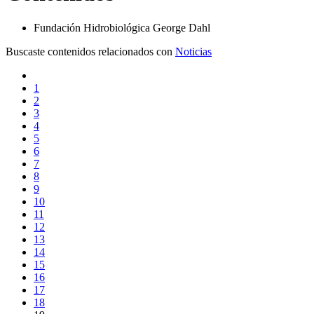
Fundación Hidrobiológica George Dahl
Buscaste contenidos relacionados con
Noticias
1
2
3
4
5
6
7
8
9
10
11
12
13
14
15
16
17
18