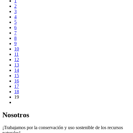
1
2
3
4
5
6
7
8
9
10
11
12
13
14
15
16
17
18
19
Nosotros
¡Trabajamos por la conservación y uso sostenible de los recursos
naturales!