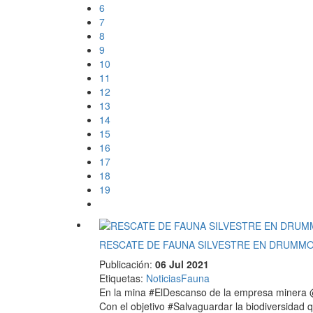
6
7
8
9
10
11
12
13
14
15
16
17
18
19
RESCATE DE FAUNA SILVESTRE EN DRUMM
Publicación:
06 Jul 2021
Etiquetas
:
Noticias
Fauna
En la mina #ElDescanso de la empresa minera @d
Con el objetivo #Salvaguardar la biodiversidad q