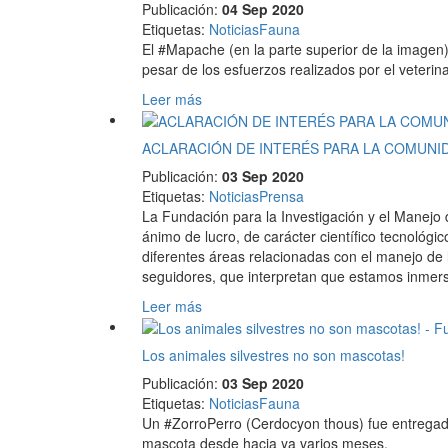
Publicación:
04 Sep 2020
Etiquetas
:
Noticias
Fauna
El #Mapache (en la parte superior de la imagen
pesar de los esfuerzos realizados por el veterina
Leer más
ACLARACIÓN DE INTERÉS PARA LA COMUNI
Publicación:
03 Sep 2020
Etiquetas
:
Noticias
Prensa
La Fundación para la Investigación y el Manejo
ánimo de lucro, de carácter científico tecnológic
diferentes áreas relacionadas con el manejo de 
seguidores, que interpretan que estamos inmerso
Leer más
Los animales silvestres no son mascotas!
Publicación:
03 Sep 2020
Etiquetas
:
Noticias
Fauna
Un #ZorroPerro (Cerdocyon thous) fue entregad
mascota desde hacia ya varios meses.