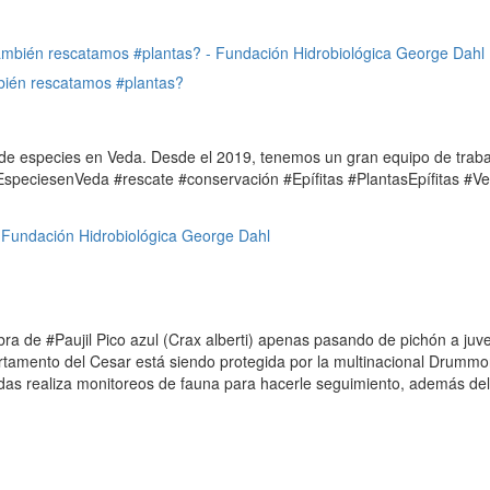
bién rescatamos #plantas?
 de especies en Veda. Desde el 2019, tenemos un gran equipo de traba
. #EspeciesenVeda #rescate #conservación #Epífitas #PlantasEpífitas 
a de #Paujil Pico azul (Crax alberti) apenas pasando de pichón a juven
partamento del Cesar está siendo protegida por la multinacional Drum
gidas realiza monitoreos de fauna para hacerle seguimiento, además del 