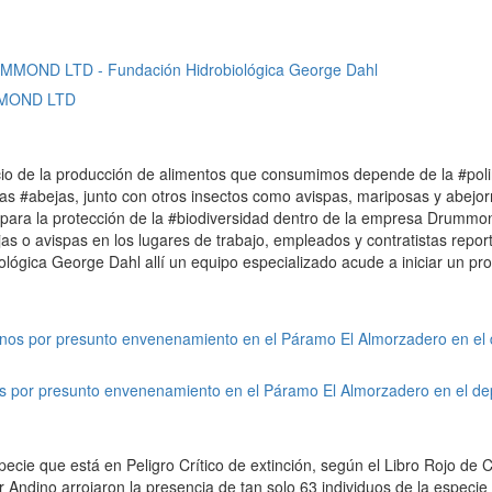
MMOND LTD
rcio de la producción de alimentos que consumimos depende de la #poli
Las #abejas, junto con otros insectos como avispas, mariposas y abejor
para la protección de la #biodiversidad dentro de la empresa Drummon
as o avispas en los lugares de trabajo, empleados y contratistas repo
gica George Dahl allí un equipo especializado acude a iniciar un proc
s por presunto envenenamiento en el Páramo El Almorzadero en el d
ecie que está en Peligro Crítico de extinción, según el Libro Rojo de 
 Andino arrojaron la presencia de tan solo 63 individuos de la especi