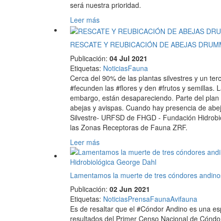
será nuestra prioridad.
Leer más
RESCATE Y REUBICACIÓN DE ABEJAS DRU
Publicación:
04 Jul 2021
Etiquetas
:
Noticias
Fauna
Cerca del 90% de las plantas silvestres y un te
#fecunden las #flores y den #frutos y semillas. 
embargo, están desapareciendo. Parte del plan 
abejas y avispas. Cuando hay presencia de abej
Silvestre- URFSD de FHGD - Fundación Hidrobioló
las Zonas Receptoras de Fauna ZRF.
Leer más
Lamentamos la muerte de tres cóndores andino
Publicación:
02 Jun 2021
Etiquetas
:
Noticias
Prensa
Fauna
Avifauna
Es de resaltar que el #Cóndor Andino es una esp
resultados del Primer Censo Nacional de Cóndor