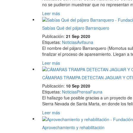
no se pudieron muestrear que no representan m
Leer más
Sabías Qué del pájaro Barranquero
Publicación:
21 Sep 2020
Etiquetas
:
Noticias
Avifauna
El nombre del pájaro Barranquero (Momotus subr
finalizar el proceso de apareamiento. Llegan a 
Leer más
CÁMARAS TRAMPA DETECTAN JAGUAR Y OTR
Publicación:
10 Sep 2020
Etiquetas
:
Noticias
Prensa
Fauna
El hallazgo fue posible gracias a un proyecto d
Sierra Nevada de Santa Marta, en donde los fel
Leer más
Aprovechamiento y rehabilitación