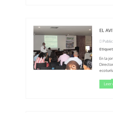
EL AV
Public
Etique
En la jo
Directo
ecoturí
Leer