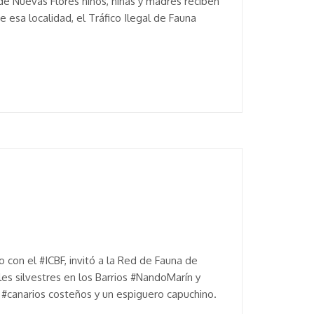
de Nuevas Flores niños, niñas y madres reciben
 esa localidad, el Tráfico Ilegal de Fauna
 con el #ICBF, invitó a la Red de Fauna de
les silvestres en los Barrios #NandoMarín y
#canarios costeños y un espiguero capuchino.