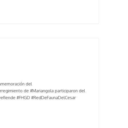
onmemoración del
rregimiento de #Mariangola participaron del
SeDefiende #FHGD #RedDeFaunaDelCesar