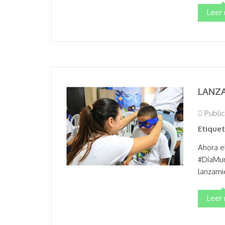
Leer
LANZ
Public
Etique
Ahora e
#DíaMun
lanzami
Leer