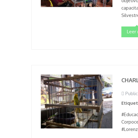
objetiv
capacita
Silvestr
Leer
CHARL
Public
Etique
#Educac
Corpoce
#Lorenz