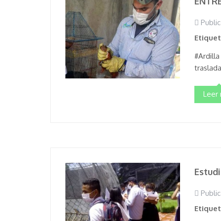
ENTRE
Public
Etique
#Ardilla
traslada
Leer
Estudi
Public
Etique