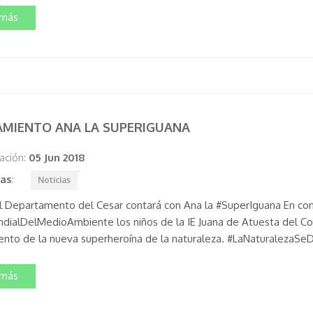
 más
AMIENTO ANA LA SUPERIGUANA
ación:
05 Jun 2018
tas
:
Noticias
l Departamento del Cesar contará con Ana la #SuperIguana En c
dialDelMedioAmbiente los niños de la IE Juana de Atuesta del Co
ento de la nueva superheroína de la naturaleza. #LaNaturaleza
 más