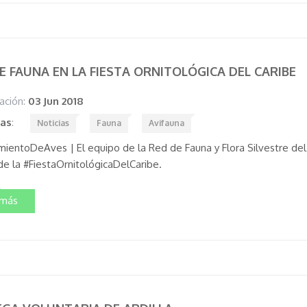
E FAUNA EN LA FIESTA ORNITOLÓGICA DEL CARIBE
ación:
03 Jun 2018
tas
:
Noticias
Fauna
Avifauna
mientoDeAves | El equipo de la Red de Fauna y Flora Silvestre del
e la #FiestaOrnitológicaDelCaribe.
 más