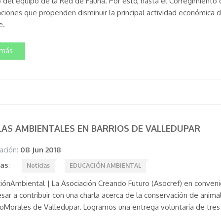
o del equipo de la Red de Fauna. Por esto, hasta el Corregimiento 
ciones que propenden disminuir la principal actividad económica de
e.
 más
AS AMBIENTALES EN BARRIOS DE VALLEDUPAR
ación:
08 Jun 2018
tas
:
Noticias
EDUCACIÓN AMBIENTAL
iónAmbiental | La Asociación Creando Futuro (Asocref) en convenio
sar a contribuir con una charla acerca de la conservación de anima
oMorales de Valledupar. Logramos una entrega voluntaria de tres 