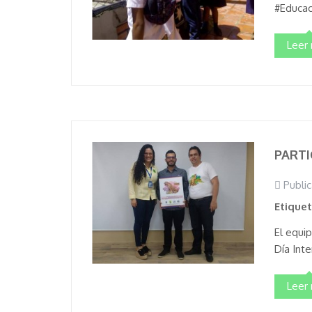
#Educaci
Leer
PARTI
Public
Etique
El equi
Día Inte
Leer