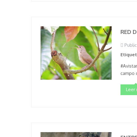
RED D
Public
Etique
#Avista
campo d
Leer