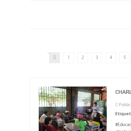
1
2
3
4
5
CHARL
Public
Etique
#Educac