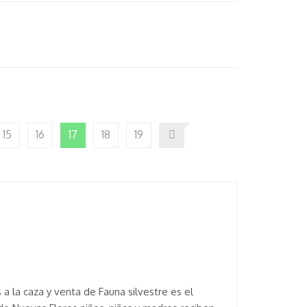
15
16
17
18
19
a la caza y venta de Fauna silvestre es el