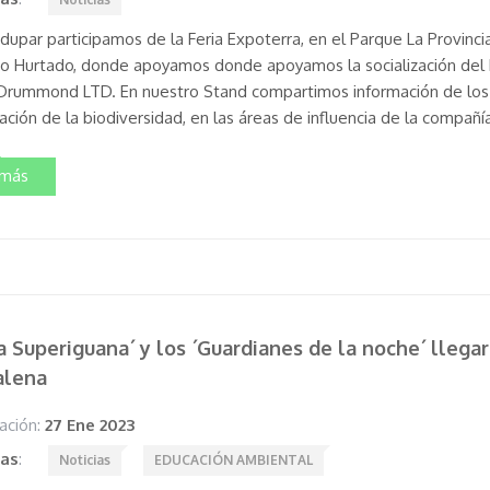
dupar participamos de la Feria Expoterra, en el Parque La Provincia
io Hurtado, donde apoyamos donde apoyamos la socialización del
Drummond LTD. En nuestro Stand compartimos información de los 
ción de la biodiversidad, en las áreas de influencia de la compañí
 más
a Superiguana´ y los ´Guardianes de la noche´ llega
lena
ación:
27 Ene 2023
tas
:
Noticias
EDUCACIÓN AMBIENTAL