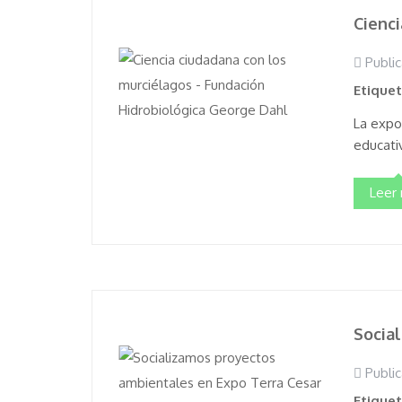
Cienci
Public
Etique
La expos
educati
Leer
Socia
Public
Etique