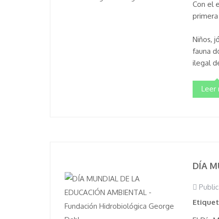
Con el 
primera
Niños, j
fauna d
ilegal d
Leer
DÍA M
Public
Etique