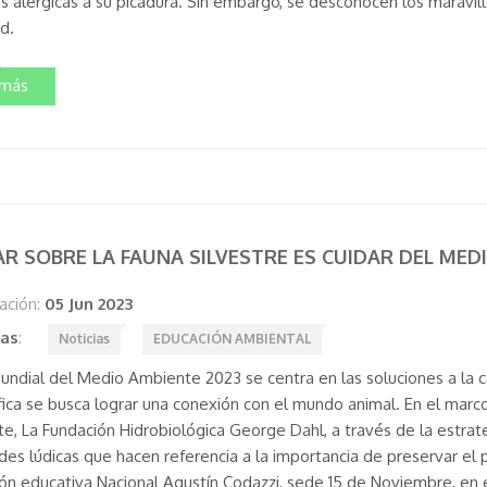
s alérgicas a su picadura. Sin embargo, se desconocen los maravil
ud.
 más
R SOBRE LA FAUNA SILVESTRE ES CUIDAR DEL ME
ación:
05 Jun 2023
tas
:
Noticias
EDUCACIÓN AMBIENTAL
Mundial del Medio Ambiente 2023 se centra en las soluciones a la c
fica se busca lograr una conexión con el mundo animal. En el marc
e, La Fundación Hidrobiológica George Dahl, a través de la estrate
ades lúdicas que hacen referencia a la importancia de preservar el 
ción educativa Nacional Agustín Codazzi, sede 15 de Noviembre, en e