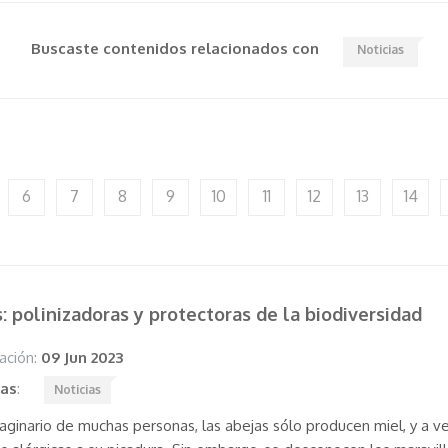
Buscaste contenidos relacionados con
Noticias
6
7
8
9
10
11
12
13
14
: polinizadoras y protectoras de la biodiversidad
ación:
09 Jun 2023
tas
:
Noticias
maginario de muchas personas, las abejas sólo producen miel, y a v