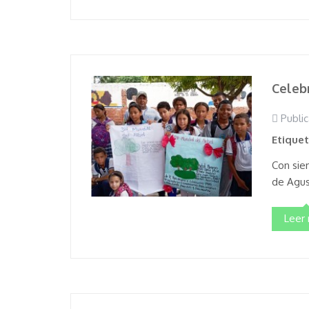
Celebr
Public
Etique
Con sie
de Agust
Leer