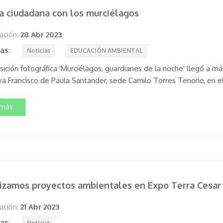
a ciudadana con los murciélagos
ación:
28 Abr 2023
tas
:
Noticias
EDUCACIÓN AMBIENTAL
ición fotográfica 'Murciélagos, guardianes de la noche' llegó a más
va Francisco de Paula Santander, sede Camilo Torres Tenorio, en el
 más
lizamos proyectos ambientales en Expo Terra Cesar
ación:
21 Abr 2023
tas
:
Noticias