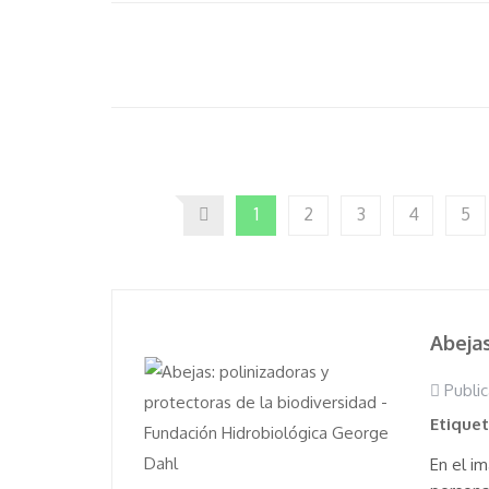
1
2
3
4
5
Abejas
Public
Etique
En el i