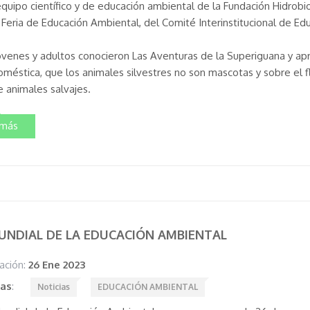
equipo científico y de educación ambiental de la Fundación Hidrobi
 Feria de Educación Ambiental, del Comité Interinstitucional de Ed
óvenes y adultos conocieron Las Aventuras de la Superiguana y apre
oméstica, que los animales silvestres no son mascotas y sobre el f
e animales salvajes.
 más
UNDIAL DE LA EDUCACIÓN AMBIENTAL
ación:
26 Ene 2023
tas
:
Noticias
EDUCACIÓN AMBIENTAL