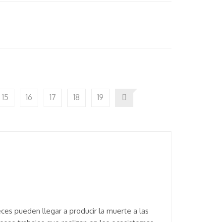
15
16
17
18
19
eces pueden llegar a producir la muerte a las