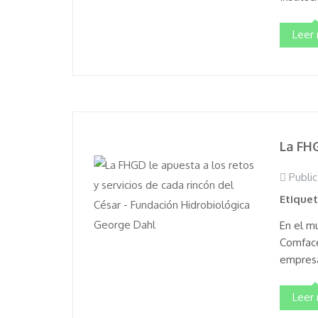
Leer
La FHG
Public
Etique
En el mu
Comface
empresa
Leer