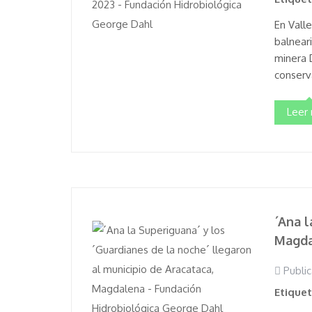
En Valle
balnear
minera 
conserva
Leer
´Ana l
Magda
Public
Etique