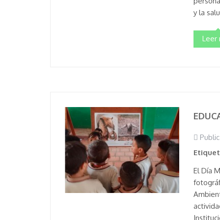
persona
y la sal
Leer
EDUCA
Public
Etique
El Día 
fotográ
Ambient
activid
Institu