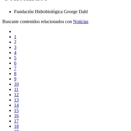
Fundación Hidrobiológica George Dahl
Buscaste contenidos relacionados con
Noticias
1
2
3
4
5
6
7
8
9
10
11
12
13
14
15
16
17
18