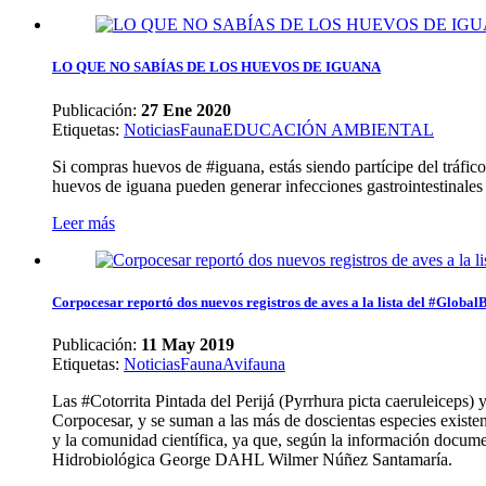
LO QUE NO SABÍAS DE LOS HUEVOS DE IGUANA
Publicación:
27 Ene 2020
Etiquetas
:
Noticias
Fauna
EDUCACIÓN AMBIENTAL
Si compras huevos de #iguana, estás siendo partícipe del tráfico
huevos de iguana pueden generar infecciones gastrointestinales 
Leer más
Corpocesar reportó dos nuevos registros de aves a la lista del #Globa
Publicación:
11 May 2019
Etiquetas
:
Noticias
Fauna
Avifauna
Las #Cotorrita Pintada del Perijá (Pyrrhura picta caeruleiceps
Corpocesar, y se suman a las más de doscientas especies existen
y la comunidad científica, ya que, según la información docume
Hidrobiológica George DAHL Wilmer Núñez Santamaría.