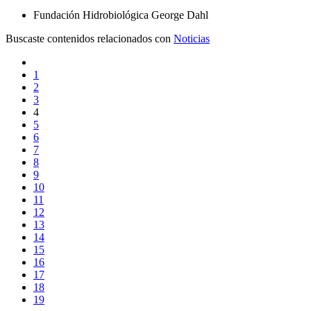
Fundación Hidrobiológica George Dahl
Buscaste contenidos relacionados con
Noticias
1
2
3
4
5
6
7
8
9
10
11
12
13
14
15
16
17
18
19