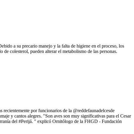
Debido a su precario manejo y la falta de higiene en el proceso, los
 de colesterol, pueden alterar el metabolismo de las personas.
adas recientemente por funcionarios de la @reddefaunadelcesde
umaje y cantos alegres. "Son aves son muy significativas para el Cesar
erranía del #Perijá. " explicó Ornitólogo de la FHGD - Fundación