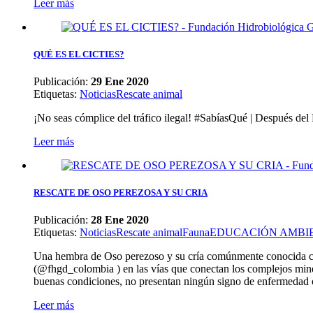
Leer más
QUÉ ES EL CICTIES?
Publicación:
29 Ene 2020
Etiquetas
:
Noticias
Rescate animal
¡No seas cómplice del tráfico ilegal! #SabíasQué | Después del N
Leer más
RESCATE DE OSO PEREZOSA Y SU CRIA
Publicación:
28 Ene 2020
Etiquetas
:
Noticias
Rescate animal
Fauna
EDUCACIÓN AMBI
Una hembra de Oso perezoso y su cría comúnmente conocida com
(@fhgd_colombia ) en las vías que conectan los complejos mine
buenas condiciones, no presentan ningún signo de enfermedad ó
Leer más