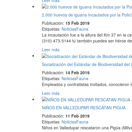
Leer más
2.000 huevos de iguana Incautados por la Polic
Publicación:
15 Feb 2019
Etiquetas
:
Noticias
Fauna
La incautación fue a la altura del Km 37 en la c
(310) 473-5144 tú también puedes ser héroe de l
Leer más
Socialización del Estándar de Biodiversidad de
Publicación:
14 Feb 2019
Etiquetas
:
Noticias
Fauna
Empleados y contratistas invitados, conocieron 
Leer más
NIÑOS EN VALLEDUPAR RESCATAN PIGUA
Publicación:
11 Feb 2019
Etiquetas
:
Noticias
Fauna
Niños en Valledupar rescataron una Pigüa (Milva