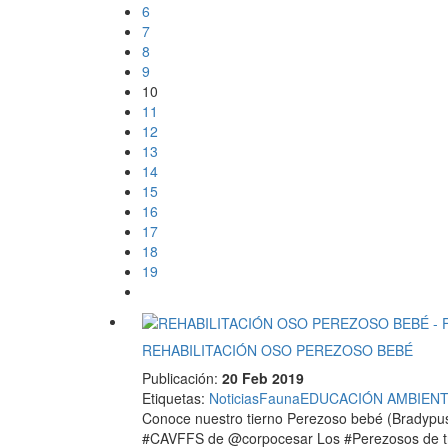
6
7
8
9
10
11
12
13
14
15
16
17
18
19
REHABILITACIÓN OSO PEREZOSO BEBÉ
Publicación:
20 Feb 2019
Etiquetas
:
Noticias
Fauna
EDUCACIÓN AMBIENT
Conoce nuestro tierno Perezoso bebé (Bradypus v
#CAVFFS de @corpocesar Los #Perezosos de tres