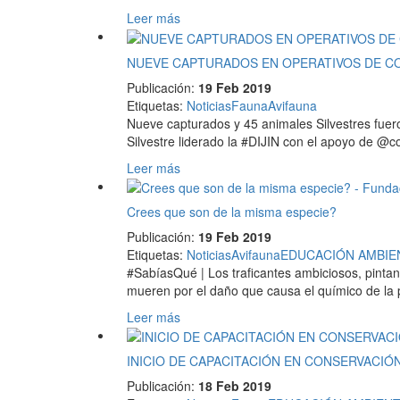
Leer más
NUEVE CAPTURADOS EN OPERATIVOS DE C
Publicación:
19 Feb 2019
Etiquetas
:
Noticias
Fauna
Avifauna
Nueve capturados y 45 animales Silvestres fueron
Silvestre liderado la #DIJIN con el apoyo de @c
Leer más
Crees que son de la misma especie?
Publicación:
19 Feb 2019
Etiquetas
:
Noticias
Avifauna
EDUCACIÓN AMBIE
#SabíasQué | Los traficantes ambiciosos, pintan
mueren por el daño que causa el químico de la p
Leer más
INICIO DE CAPACITACIÓN EN CONSERVACI
Publicación:
18 Feb 2019