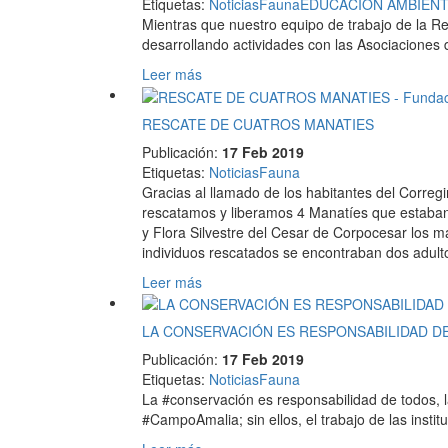
Etiquetas
:
Noticias
Fauna
EDUCACIÓN AMBIENT
Mientras que nuestro equipo de trabajo de la R
desarrollando actividades con las Asociaciones
Leer más
RESCATE DE CUATROS MANATIES
Publicación:
17 Feb 2019
Etiquetas
:
Noticias
Fauna
Gracias al llamado de los habitantes del Cor
rescatamos y liberamos 4 Manatíes que estaban
y Flora Silvestre del Cesar de Corpocesar los m
individuos rescatados se encontraban dos adult
Leer más
LA CONSERVACIÓN ES RESPONSABILIDAD D
Publicación:
17 Feb 2019
Etiquetas
:
Noticias
Fauna
La #conservación es responsabilidad de todos, 
#CampoAmalia; sin ellos, el trabajo de las in