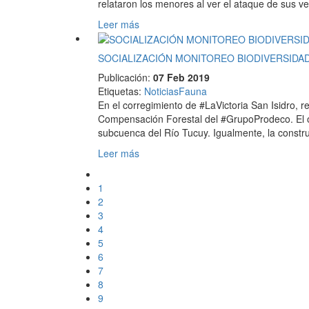
relataron los menores al ver el ataque de sus ve
Leer más
SOCIALIZACIÓN MONITOREO BIODIVERSID
Publicación:
07 Feb 2019
Etiquetas
:
Noticias
Fauna
En el corregimiento de #LaVictoria San Isidro, 
Compensación Forestal del #GrupoProdeco. El obj
subcuenca del Río Tucuy. Igualmente, la const
Leer más
1
2
3
4
5
6
7
8
9