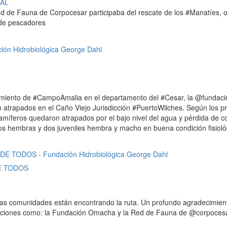
AL
ed de Fauna de Corpocesar participaba del rescate de los #Manatíes, 
 de pescadores
regimiento de #CampoAmalia en el departamento del #Cesar, la @fund
 atrapados en el Caño Viejo Jurisdicción #PuertoWilches. Según los 
amíferos quedaron atrapados por el bajo nivel del agua y pérdida de c
os hembras y dos juveniles hembra y macho en buena condición fisioló
E TODOS
las comunidades están encontrando la ruta. Un profundo agradecimient
stituciones como: la Fundación Omacha y la Red de Fauna de @corpoce