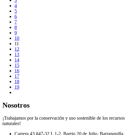
3
4
5
6
7
8
9
10
11
12
13
14
15
16
17
18
19
Nosotros
¡Trabajamos por la conservación y uso sostenible de los recursos
naturales!
Carrera 43 #47-32 L 1-2, Barrio 20 de Julio, Barranquilla,