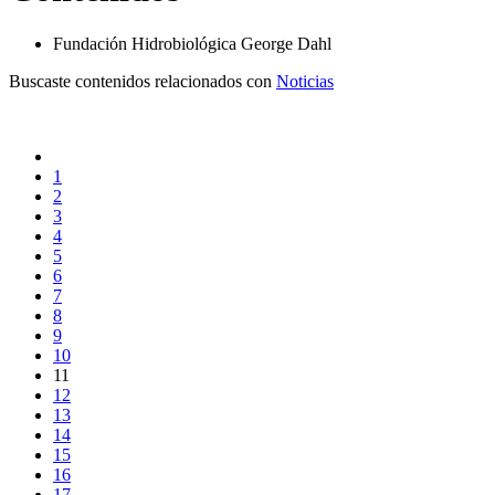
Fundación Hidrobiológica George Dahl
Buscaste contenidos relacionados con
Noticias
1
2
3
4
5
6
7
8
9
10
11
12
13
14
15
16
17