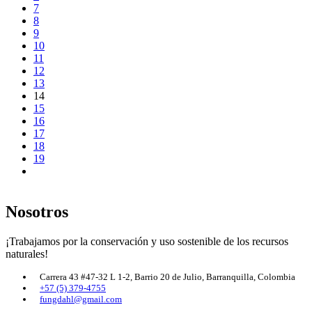
7
8
9
10
11
12
13
14
15
16
17
18
19
Nosotros
¡Trabajamos por la conservación y uso sostenible de los recursos
naturales!
Carrera 43 #47-32 L 1-2, Barrio 20 de Julio, Barranquilla, Colombia
+57 (5) 379-4755
fungdahl@gmail.com