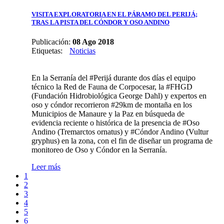
VISITA EXPLORATORIA EN EL PÁRAMO DEL PERIJÁ;
TRAS LA PISTA DEL CÓNDOR Y OSO ANDINO
Publicación:
08 Ago 2018
Etiquetas
:
Noticias
En la Serranía del #Perijá durante dos días el equipo
técnico la Red de Fauna de Corpocesar, la #FHGD
(Fundación Hidrobiológica George Dahl) y expertos en
oso y cóndor recorrieron #29km de montaña en los
Municipios de Manaure y la Paz en búsqueda de
evidencia reciente o histórica de la presencia de #Oso
Andino (Tremarctos ornatus) y #Cóndor Andino (Vultur
gryphus) en la zona, con el fin de diseñar un programa de
monitoreo de Oso y Cóndor en la Serranía.
Leer más
1
2
3
4
5
6