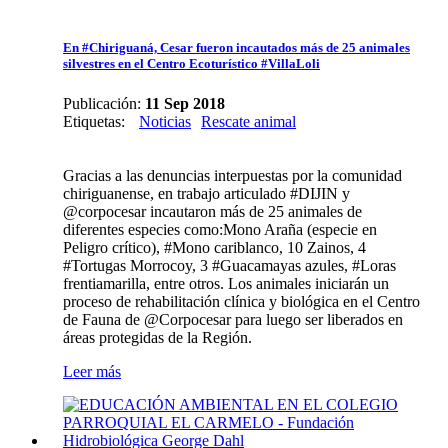
En #Chiriguaná, Cesar fueron incautados más de 25 animales
silvestres en el Centro Ecoturístico #VillaLoli
Publicación:
11 Sep 2018
Etiquetas
:
Noticias
Rescate animal
Gracias a las denuncias interpuestas por la comunidad
chiriguanense, en trabajo articulado #DIJIN y
@corpocesar incautaron más de 25 animales de
diferentes especies como:Mono Araña (especie en
Peligro crítico), #Mono cariblanco, 10 Zainos, 4
#Tortugas Morrocoy, 3 #Guacamayas azules, #Loras
frentiamarilla, entre otros. Los animales iniciarán un
proceso de rehabilitación clínica y biológica en el Centro
de Fauna de @Corpocesar para luego ser liberados en
áreas protegidas de la Región.
Leer más