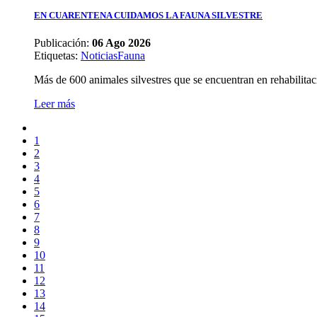
EN CUARENTENA CUIDAMOS LA FAUNA SILVESTRE
Publicación:
06 Ago 2026
Etiquetas
:
Noticias
Fauna
Más de 600 animales silvestres que se encuentran en rehabilita
Leer más
1
2
3
4
5
6
7
8
9
10
11
12
13
14