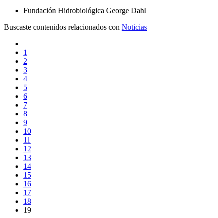
Fundación Hidrobiológica George Dahl
Buscaste contenidos relacionados con
Noticias
1
2
3
4
5
6
7
8
9
10
11
12
13
14
15
16
17
18
19