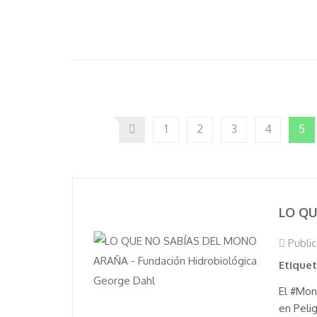
1
2
3
4
5
LO QU
Public
Etique
El #Mon
en Peli