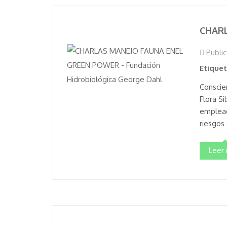
CHARL
Public
Etique
Conscie
Flora S
emplead
riesgos 
Leer