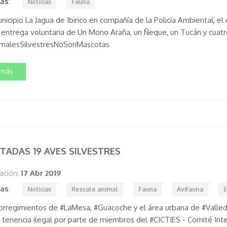
tas
:
Noticias
Fauna
unicipio La Jagua de Ibirico en compañía de la Policia Ambiental, 
a entrega voluntaria de Un Mono Araña, un Ñeque, un Tucán y cua
malesSilvestresNoSonMascotas
 más
TADAS 19 AVES SILVESTRES
ación:
17 Abr 2019
tas
:
Noticias
Rescate animal
Fauna
Avifauna
corregimientos de #LaMesa, #Guacoche y el área urbana de #Valled
y tenencia ilegal por parte de miembros del #CICTIES - Comité Interi