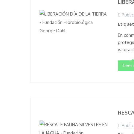
LIBER
Public
Etique
En conm
protegi
valoraci
Leer
RESCA
Public