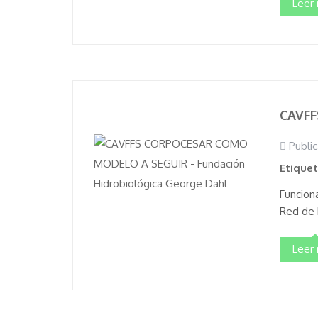
Leer
CAVF
Public
Etique
Funcion
Red de 
Leer