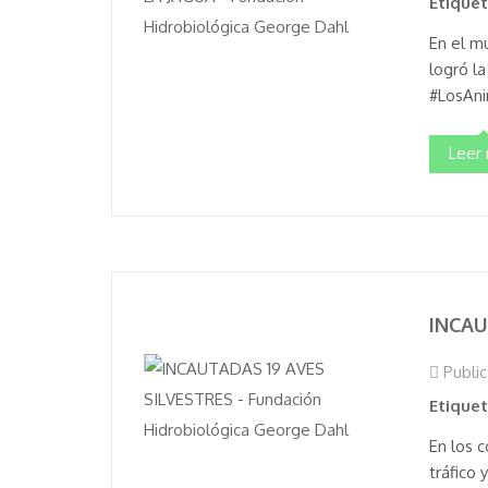
Etique
En el m
logró l
#LosAni
Leer
INCAU
Public
Etique
En los 
tráfico 