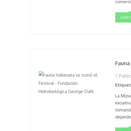
comercio
Leer
Fauna 
Public
Etique
La Músi
iniciat
tomando
dejando 