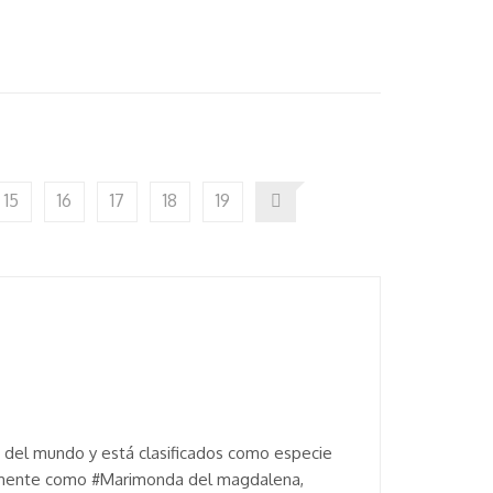
15
16
17
18
19
 del mundo y está clasificados como especie
múnmente como #Marimonda del magdalena,