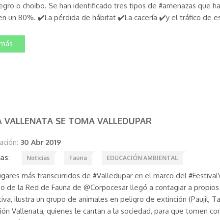
gro o choibo. Se han identificado tres tipos de #amenazas que han
n un 80%. ✔️La pérdida de hábitat ✔️La cacería ✔️y el tráfico de es
 más
 VALLENATA SE TOMA VALLEDUPAR
ación:
30 Abr 2019
tas
:
Noticias
Fauna
EDUCACIÓN AMBIENTAL
lugares más transcurridos de #Valledupar en el marco del #Festival
po de la Red de Fauna de @Corpocesar llegó a contagiar a propios 
ativa, ilustra un grupo de animales en peligro de extinción (Pauji
ión Vallenata, quienes le cantan a la sociedad, para que tomen con