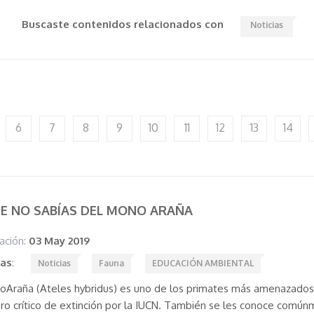
Buscaste contenidos relacionados con
Noticias
6
7
8
9
10
11
12
13
14
E NO SABÍAS DEL MONO ARAÑA
ación:
03 May 2019
tas
:
Noticias
Fauna
EDUCACIÓN AMBIENTAL
oAraña (Ateles hybridus) es uno de los primates más amenazados
gro crítico de extinción por la IUCN. También se les conoce co