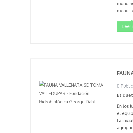
mono ne
menos e
Leer
FAUNA
Public
Etique
En los 
el equi
La inici
agrupac