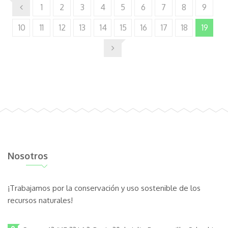
1
2
3
4
5
6
7
8
9
10
11
12
13
14
15
16
17
18
19
Nosotros
¡Trabajamos por la conservación y uso sostenible de los
recursos naturales!