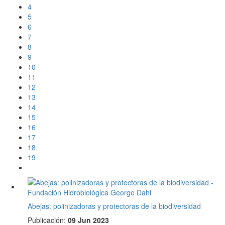
4
5
6
7
8
9
10
11
12
13
14
15
16
17
18
19
Abejas: polinizadoras y protectoras de la biodiversidad
Publicación:
09 Jun 2023