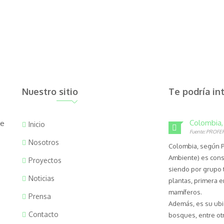
Nuestro sitio
Te podría in
Colombia, 
de
Inicio
Fuente: PROFE
Nosotros
Colombia, según P
Ambiente) es cons
Proyectos
siendo por grupo 
Noticias
plantas, primera en
mamíferos.
Prensa
Además, es su ubic
Contacto
bosques, entre ot