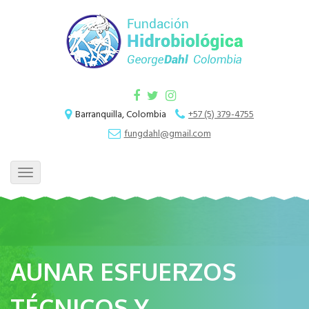
Barranquilla, Colombia
+57 (5) 379-4755
fungdahl@gmail.com
Toggle
navigation
AUNAR ESFUERZOS
TÉCNICOS Y