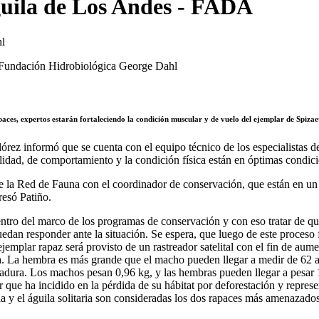
Águila de Los Andes - FADA
l
paces, expertos estarán fortaleciendo la condición muscular y de vuelo del ejemplar de Spiza
lórez informó que se cuenta con el equipo técnico de los especialistas
lidad, de comportamiento y la condición física están en óptimas condic
 la Red de Fauna con el coordinador de conservación, que están en un 
resó Patiño.
entro del marco de los programas de conservación y con eso tratar de 
edan responder ante la situación. Se espera, que luego de este proceso
ejemplar rapaz será provisto de un rastreador satelital con el fin de aume
a. La hembra es más grande que el macho pueden llegar a medir de 62 a
adura. Los machos pesan 0,96 kg, y las hembras pueden llegar a pesar 
 que ha incidido en la pérdida de su hábitat por deforestación y repres
da y el águila solitaria son consideradas los dos rapaces más amenazados