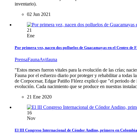
inventario).
02 Jun 2021
21
Ene
Por primera vez, nacen dos polluelos de Guacamayas en el Centro de F
Prensa
Fauna
Avifauna
"Estos meses fueron vitales para la evolución de las crías; nac
Fauna por el esfuerzo diario por proteger y rehabilitar a todas 
de Corpocesar, Edgar Patiño Flórez explicó que "el periodo de 
evolución. Cada nacimiento que se produce en nuestras instalaci
21 Ene 2020
16
Nov
El III Congreso Internacional de Cóndor Andino, primero en Colombia 