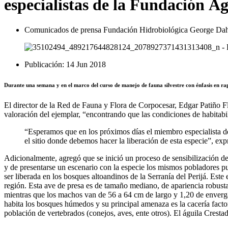
especialistas de la Fundación 
Comunicados de prensa Fundación Hidrobiológica George Dah
Publicación:
14 Jun 2018
Durante una semana y en el marco del curso de manejo de fauna silvestre con énfasis en ra
El director de la Red de Fauna y Flora de Corpocesar, Edgar Patiño F
valoración del ejemplar, “encontrando que las condiciones de habitabi
“Esperamos que en los próximos días el miembro especialista de
el sitio donde debemos hacer la liberación de esta especie”, exp
Adicionalmente, agregó que se inició un proceso de sensibilización d
y de presentarse un escenario con la especie los mismos pobladores pu
ser liberada en los bosques altoandinos de la Serranía del Perijá. Este 
región. Esta ave de presa es de tamaño mediano, de apariencia robust
mientras que los machos van de 56 a 64 cm de largo y 1,20 de enverg
habita los bosques húmedos y su principal amenaza es la cacería factor
población de vertebrados (conejos, aves, ente otros). El águila Cresta