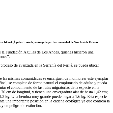
etus Isidori (Águila Crestada) entregada por la comunidad de San José de Oriente.
 de la Fundación Águilas de Los Andes, quienes hicieron una
iones”.
proceso de avanzada en la Serranía del Perijá, se pueda ubicar
que las mismas comunidades se encarguen de monitorear este ejemplar
 final, se complete de forma natural el emplumado de adulto y pueda
ntar el conocimiento de las rutas migratorias de la especie en la
 70 cm de longitud, y tienen una envergadura alar de hasta 1,42 cm;
1,2 kg. Una hembra muy grande puede llegar a 1,6 kg. Esta especie
enta una importante posición en la cadena ecológica ya que controla la
 y en peligro de extinción.