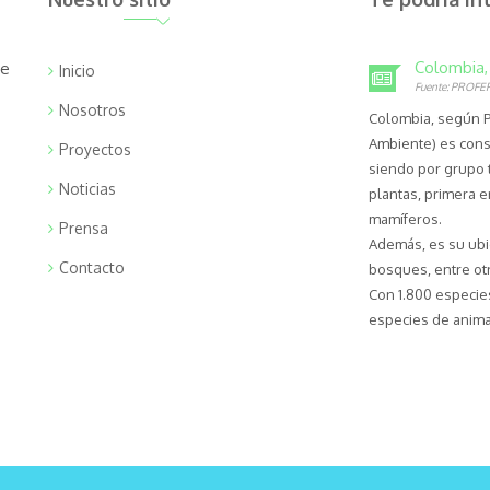
Colombia, 
de
Inicio
Fuente: PROFE
Nosotros
Colombia, según P
Ambiente) es cons
Proyectos
siendo por grupo 
Noticias
plantas, primera en
mamíferos.
Prensa
Además, es su ubic
Contacto
bosques, entre ot
Con 1.800 especies
especies de anim